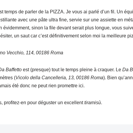
st temps de parler de la PIZZA. Je vous ai parlé d’un fil. Un équi
tillante avec une pâte ultra fine, servie sur une assiette en mét
en évidemment, sinon la file devant serait plus longue, vous suive
hésiter, un saut car c’est définitivement selon moi la meilleure 
rno Vecchio, 114, 00186 Roma
Da Baffetto
est (presque) tout le temps pleine à craquer. Le
Da Ba
ètres (
Vicolo della Cancelleria, 13, 00186 Roma
). Bien qu’an
jamais été donc ne peut rien promettre ici.
, profitez-en pour déguster un excellent
tiramisù
.